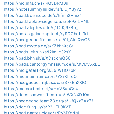
https://md.infs.ch/s/lRQ5DRM0u
https://notes.jimmyliu.dev/s/LiCjY3yyZ
https://pad.koeln.ccc.de/s/hfnm2Vmz4
https://pad.fablab-siegen.de/s/pFPz_5HNL
https://pad.aleph.world/s/TCKj678b_
https://notas.gaiacoop.tech/s/9GGhc1L3d
https://hedgedoc.ffmuc.net/s/9l_AImQwG5
https://pad.mytga.de/s/KZhhnXcGt
https://pads.jeito.nl/s/I2lm-c32sX
https://pad.bhh.sh/s/XDaccmQ56
https://pads.cantorgymnasium.de/s/Mt7DVXkBE
https://md.gafert.org/s/J9iWHO7bP
https://md.mainframe.io/s/YSrXfIidO
https://hedgedoc.inqbus.de/s/S7xEhXXlO
https://md.cortext.net/s/HdVSubGs4
https://docs.snowdrift.coop/s/-WXNXD10x
https://hedgedoc.team23.org/s/UfQxz3Az2f
https://doc.fung.uy/s/P2HFL9kVT
https://pad.nantes.cloud/s/PVMXddgl1