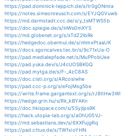
https://pad.dominick-leppich.de/s/tr0gONmla
https://notes.simeonreusch.com/s/EYJQGVuwb
https://md.darmstadt.ccc.de/s/y_tsMTWS5b
https://doc.spiegie.de/s/InWs0mXYS
https://md.globenet.org/s/xTdZ2lbRk
https://hedgedoc.obermui.de/s/nhmxPtaaUK
https://docs.sgoncalves.tec.br/s/9c71xUa-O
https://pad.medialepfade.net/s/MuPPobUee
https://pad.yuka.dev/s/J4cUOSBKGQ
https://pad.mytga.de/s/F-_4zC8AS
https://doc.cisti.org/s/ARcoslwhe
https://pad.ccc-p.org/s/eFojMsg5be
https://write.frame.gargantext.org/s/rJ8tIHw3Wl
https://hedge.grin.hu/s/Rk_kBYAKn
https://doc.hkispace.com/s/5SyjIps9K
https://hack.utopia-lab.org/s/aOhU05VJ-
https://md.sebastians.dev/s/6XXFujgRq
https://pad.cttue.de/s/TWfxioYHN