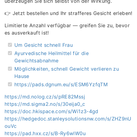
überzeugen Sie sich selbst von der Wirkung.
👉 Jetzt bestellen und Ihr strafferes Gesicht erleben!
Limitierte Anzahl verfügbar — greifen Sie zu, bevor
es ausverkauft ist!
Um Gesicht schnell Frau
Ayurvedische Heilmittel für die
Gewichtsabnahme
Möglichkeiten, schnell Gewicht verlieren zu
Hause
https://pads.dgnum.eu/s/ESM6YzfqTM
https://md.nolog.cz/s/pRE82Mssj
https://md.sigma2.no/s/30eija0_c
https://doc.hkispace.com/s/Wi1z3-4gd
https://hedgedoc.stanleysolutionsnw.com/s/ZHZ9nU
ouVc
https://pad.hxx.cz/s/B-Ry6wlW0u