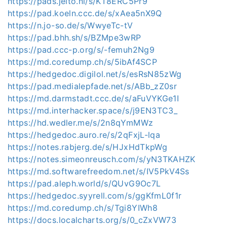
https://pads.jeito.nl/s/KT8ERC5Pr9
https://pad.koeln.ccc.de/s/xAea5nX9Q
https://n.jo-so.de/s/WwyeTc-tV
https://pad.bhh.sh/s/BZMpe3wRP
https://pad.ccc-p.org/s/-femuh2Ng9
https://md.coredump.ch/s/5ibAf4SCP
https://hedgedoc.digilol.net/s/esRsN85zWg
https://pad.medialepfade.net/s/ABb_zZ0sr
https://md.darmstadt.ccc.de/s/aFuVYKGe1I
https://md.interhacker.space/s/j9EN3TC3_
https://hd.wedler.me/s/2n8qYmMWz
https://hedgedoc.auro.re/s/2qFxjL-lqa
https://notes.rabjerg.de/s/HJxHdTkpWg
https://notes.simeonreusch.com/s/yN3TKAHZK
https://md.softwarefreedom.net/s/IV5PkV4Ss
https://pad.aleph.world/s/QUvG9Oc7L
https://hedgedoc.syyrell.com/s/ggKfmL0f1r
https://md.coredump.ch/s/Tgi8YIWh8
https://docs.localcharts.org/s/0_cZxVW73