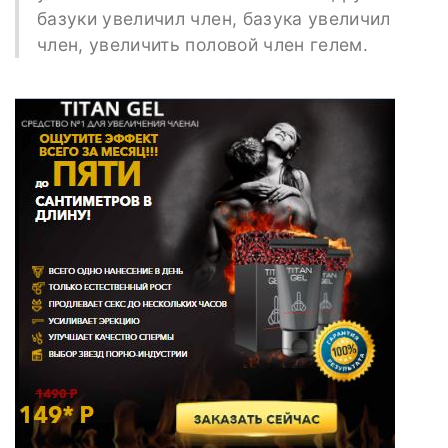
базуки увеличил член, базука увеличил
член, увеличить половой член гелем.