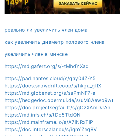
реально ли увеличить член дома
как увеличить диаметр полового члена
увеличить член в минске
https://md.gafert.org/s/-tMhdYXad
https://pad.nantes.cloud/s/qay04Z-Y5
https://docs.snowdrift.coop/s/hkgu_gfIX
https://md.globenet.org/s/saPmNF7-a
https://hedgedoc.obermui.de/s/uM6Aewo9wt
https://doc.projectsegfau.lt/s/gCzXAmDJAn
https://md.infs.ch/s/tDo5TtdQN
https://md.mainframe.io/s/A7lNRxTIP
https://doc.interscalar.eu/s/iqnYZeq8V