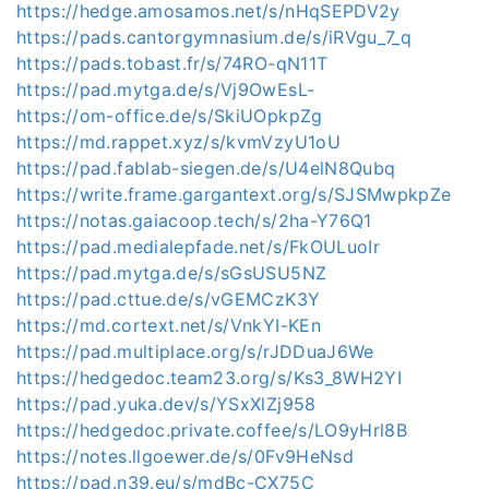
https://hedge.amosamos.net/s/nHqSEPDV2y
https://pads.cantorgymnasium.de/s/iRVgu_7_q
https://pads.tobast.fr/s/74RO-qN11T
https://pad.mytga.de/s/Vj9OwEsL-
https://om-office.de/s/SkiUOpkpZg
https://md.rappet.xyz/s/kvmVzyU1oU
https://pad.fablab-siegen.de/s/U4elN8Qubq
https://write.frame.gargantext.org/s/SJSMwpkpZe
https://notas.gaiacoop.tech/s/2ha-Y76Q1
https://pad.medialepfade.net/s/FkOULuoIr
https://pad.mytga.de/s/sGsUSU5NZ
https://pad.cttue.de/s/vGEMCzK3Y
https://md.cortext.net/s/VnkYI-KEn
https://pad.multiplace.org/s/rJDDuaJ6We
https://hedgedoc.team23.org/s/Ks3_8WH2YI
https://pad.yuka.dev/s/YSxXlZj958
https://hedgedoc.private.coffee/s/LO9yHrl8B
https://notes.llgoewer.de/s/0Fv9HeNsd
https://pad.n39.eu/s/mdBc-CX75C