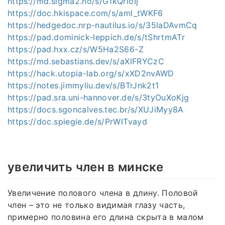
https://md.sigma2.no/s/G1kQrioIj
https://doc.hkispace.com/s/aml_tWKF6
https://hedgedoc.nrp-nautilus.io/s/35laDAvmCq
https://pad.dominick-leppich.de/s/tShrtmATr
https://pad.hxx.cz/s/W5Ha2S66-Z
https://md.sebastians.dev/s/aXlFRYCzC
https://hack.utopia-lab.org/s/xXD2nvAWD
https://notes.jimmyliu.dev/s/BTrJnk2t1
https://pad.sra.uni-hannover.de/s/3tyOuXoKjg
https://docs.sgoncalves.tec.br/s/XUJiMyy8A
https://doc.spiegie.de/s/PrWITvayd
увеличить член в минске
Увеличение полового члена в длину. Половой
член – это не только видимая глазу часть,
примерно половина его длина скрыта в малом