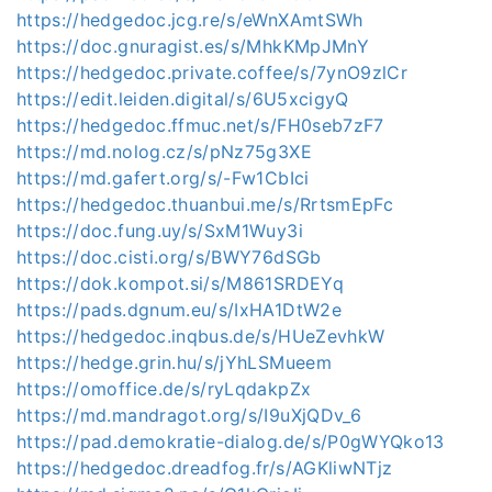
https://hedgedoc.jcg.re/s/eWnXAmtSWh
https://doc.gnuragist.es/s/MhkKMpJMnY
https://hedgedoc.private.coffee/s/7ynO9zlCr
https://edit.leiden.digital/s/6U5xcigyQ
https://hedgedoc.ffmuc.net/s/FH0seb7zF7
https://md.nolog.cz/s/pNz75g3XE
https://md.gafert.org/s/-Fw1CbIci
https://hedgedoc.thuanbui.me/s/RrtsmEpFc
https://doc.fung.uy/s/SxM1Wuy3i
https://doc.cisti.org/s/BWY76dSGb
https://dok.kompot.si/s/M861SRDEYq
https://pads.dgnum.eu/s/IxHA1DtW2e
https://hedgedoc.inqbus.de/s/HUeZevhkW
https://hedge.grin.hu/s/jYhLSMueem
https://omoffice.de/s/ryLqdakpZx
https://md.mandragot.org/s/I9uXjQDv_6
https://pad.demokratie-dialog.de/s/P0gWYQko13
https://hedgedoc.dreadfog.fr/s/AGKliwNTjz