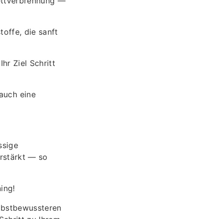
Fettverbrennung —
offe, die sanft
r Ziel Schritt
auch eine
ssige
erstärkt — so
ing!
elbstbewussteren