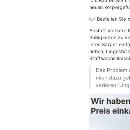
Ich. Kaufen Sie L
neuen Körpergefü
👉 Bestellen Sie 
Anstatt mehrere 
Süßigkeiten zu v
Ihren Körper einf
heben, Liegestüt
Stoffwechselmec
Das Problem d
mich dazu geb
verloren! Ung