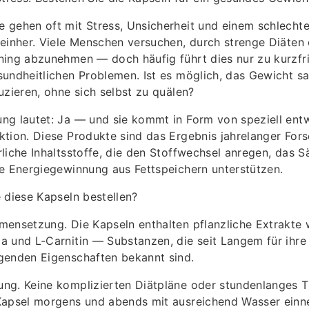
 gehen oft mit Stress, Unsicherheit und einem schlecht
einher. Viele Menschen versuchen, durch strenge Diäten
ning abzunehmen — doch häufig führt dies nur zu kurzfri
undheitlichen Problemen. Ist es möglich, das Gewicht sa
uzieren, ohne sich selbst zu quälen?
ng lautet: Ja — und sie kommt in Form von speziell ent
ktion. Diese Produkte sind das Ergebnis jahrelanger For
liche Inhaltsstoffe, die den Stoffwechsel anregen, das S
e Energiegewinnung aus Fettspeichern unterstützen.
 diese Kapseln bestellen?
ensetzung. Die Kapseln enthalten pflanzliche Extrakte 
 und L‑Carnitin — Substanzen, die seit Langem für ihre
genden Eigenschaften bekannt sind.
ng. Keine komplizierten Diätpläne oder stundenlanges T
Kapsel morgens und abends mit ausreichend Wasser einn