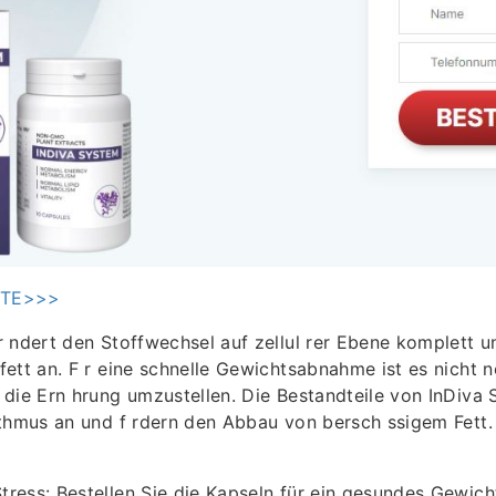
ITE>>>
 ndert den Stoffwechsel auf zellul rer Ebene komplett u
ett an. F r eine schnelle Gewichtsabnahme ist es nicht n
die Ern hrung umzustellen. Die Bestandteile von InDiva
ythmus an und f rdern den Abbau von bersch ssigem Fett
ress: Bestellen Sie die Kapseln für ein gesundes Gewich