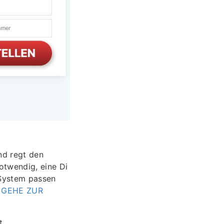
nd regt den
otwendig, eine Di
 System passen
.
GEHE ZUR
t