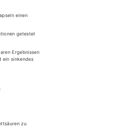
apseln einen
utionen getestet
baren Ergebnissen
 ein sinkendes
:
ettsäuren zu