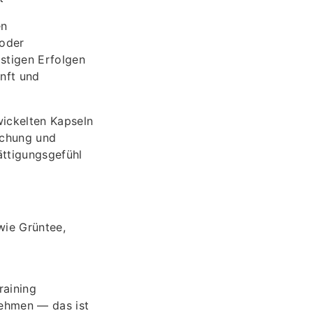
en
 oder
stigen Erfolgen
nft und
wickelten Kapseln
schung und
ättigungsgefühl
wie Grüntee,
raining
ehmen — das ist