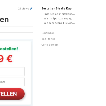
Bestellen Sie die Kapseln für abnehmen
29 views
Lida Schlankheitskapseln kaufen
men
Wie im Sport zu engagieren, um schnell Gewicht zu verlieren
Wie sehr schnell Gewicht verlieren mit allen Mitteln
Expand all
Back to top
Go to bottom