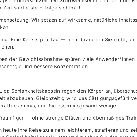
 Kapseln unterstützen den Stoffwechsel und fördern die 
 Zeit sind erste Erfolge sichtbar!
ensetzung: Wir setzen auf wirksame, natürliche Inhaltsst
ken.
g: Eine Kapsel pro Tag — mehr brauchen Sie nicht, um Ih
eichen.
ben der Gewichtsabnahme spüren viele Anwender*innen 
nsenergie und bessere Konzentration.
:
 Lida Schlankheitskapseln regen den Körper an, überschü
elt abzubauen. Gleichzeitig wird das Sättigungsgefühl v
erattacken aus, und Sie essen insgesamt weniger.
 Traumfigur — ohne strenge Diäten und übermäßiges Train
 heute Ihre Reise zu einem leichterem, strafferen und s