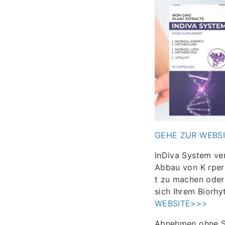
GEHE ZUR WEBS
InDiva System ver
Abbau von K rperf
t zu machen oder 
sich Ihrem Biorh
WEBSITE>>>
Abnehmen ohne St