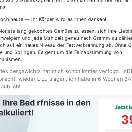
ida Schlankheitskapseln jetzt und machen Sie den ersten 
hl!
noch heute — Ihr Körper wird es Ihnen danken!
Monate lang gekochtes Gemüse zu essen, sich Ihre Liebl
erweigern und jede Mahlzeit genau nach Gramm zu zähle
ach auf ein neues Niveau der Fettverbrennung ab. Ohne 
ze und Springen. Es geht um die Feinabstimmung von
hanismen.
es bergewichts hat mich schon immer verfolgt. InD
racht, wieder L zu tragen, ich habe in 6 Wochen 34 
laublich!