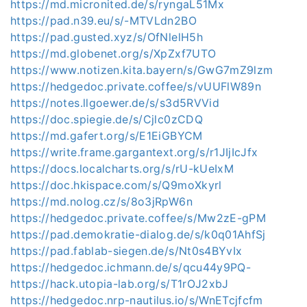
https://md.micronited.de/s/ryngaL51Mx
https://pad.n39.eu/s/-MTVLdn2BO
https://pad.gusted.xyz/s/OfNlelH5h
https://md.globenet.org/s/XpZxf7UTO
https://www.notizen.kita.bayern/s/GwG7mZ9lzm
https://hedgedoc.private.coffee/s/vUUFlW89n
https://notes.llgoewer.de/s/s3d5RVVid
https://doc.spiegie.de/s/Cjlc0zCDQ
https://md.gafert.org/s/E1EiGBYCM
https://write.frame.gargantext.org/s/r1JIjIcJfx
https://docs.localcharts.org/s/rU-kUeIxM
https://doc.hkispace.com/s/Q9moXkyrl
https://md.nolog.cz/s/8o3jRpW6n
https://hedgedoc.private.coffee/s/Mw2zE-gPM
https://pad.demokratie-dialog.de/s/k0q01AhfSj
https://pad.fablab-siegen.de/s/Nt0s4BYvIx
https://hedgedoc.ichmann.de/s/qcu44y9PQ-
https://hack.utopia-lab.org/s/T1rOJ2xbJ
https://hedgedoc.nrp-nautilus.io/s/WnETcjfcfm