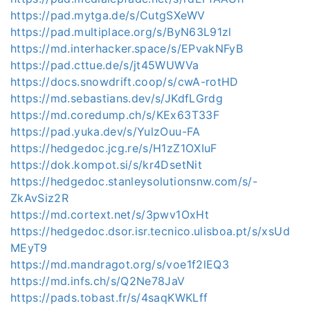
https://pad.mytga.de/s/CutgSXeWV
https://pad.multiplace.org/s/ByN63L91zl
https://md.interhacker.space/s/EPvakNFyB
https://pad.cttue.de/s/jt45WUWVa
https://docs.snowdrift.coop/s/cwA-rotHD
https://md.sebastians.dev/s/JKdfLGrdg
https://md.coredump.ch/s/KEx63T33F
https://pad.yuka.dev/s/YulzOuu-FA
https://hedgedoc.jcg.re/s/H1zZ1OXIuF
https://dok.kompot.si/s/kr4DsetNit
https://hedgedoc.stanleysolutionsnw.com/s/-
ZkAvSiz2R
https://md.cortext.net/s/3pwv1OxHt
https://hedgedoc.dsor.isr.tecnico.ulisboa.pt/s/xsUd
MEyT9
https://md.mandragot.org/s/voe1f2lEQ3
https://md.infs.ch/s/Q2Ne78JaV
https://pads.tobast.fr/s/4saqKWKLff