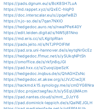
https://pads.dgnum.eu/s/BcK8SH7LuA
https://md.rappet.xyz/s/QxEC-hIqP0
https://doc.interscalar.eu/s/JpqefwBZl
https://n.jo-so.de/s/7qan7NXlO
https://hedgedoc.auro.re/s/nwaPPeK40Y
https://edit.leiden.digital/s/NW5j81Nno
https://md.eris.cc/s/LKgitpRlan
https://pads.jeito.nl/s/NTJPPOIFIM
https://pad.sra.uni-hannover.de/s/eytqNrGcEz
https://hedgedoc.ffmuc.net/s/ySUkqNPtSh
https://omoffice.de/s/rkfjn8qJGl
https://pad.hxx.cz/s/2uoqUpeSzK
https://hedgedoc.inqbus.de/s/QhAGHZsNc
https://hedgedoc.et.aksw.org/s/JVJCiw2jX
https://hackmd.k15.synology.me/s/cmDYG8Nra
https://doc.projectsegfau.lt/s/y5EqUjMAcm
https://pad.nantes.cloud/s/mnt__0JzY6
https://pad.dominick-leppich.de/s/QalNEJGLH
https://pad.medialepfade.net/s/rdEPfAAUh