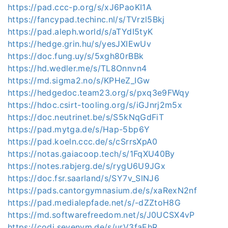
https://pad.ccc-p.org/s/xJ6PaoKI1A
https://fancypad.techinc.nl/s/TVrzl5Bkj
https://pad.aleph.world/s/aTYdI5tyK
https://hedge.grin.hu/s/yesJXIEwUv
https://doc.fung.uy/s/5xgh80rBBk
https://hd.wedler.me/s/TL8Onnvn4
https://md.sigma2.no/s/KPHeZ_IGw
https://hedgedoc.team23.org/s/pxq3e9FWqy
https://hdoc.csirt-tooling.org/s/iGJnrj2m5x
https://doc.neutrinet.be/s/S5kNqGdFiT
https://pad.mytga.de/s/Hap-5bp6Y
https://pad.koeln.ccc.de/s/cSrrsXpA0
https://notas.gaiacoop.tech/s/1FqXU40By
https://notes.rabjerg.de/s/rygU6U9JGx
https://doc.fsr.saarland/s/SY7v_SlNJ6
https://pads.cantorgymnasium.de/s/xaRexN2nf
https://pad.medialepfade.net/s/-dZZtoH8G
https://md.softwarefreedom.net/s/J0UCSX4vP
https://codi.sevenvm.de/s/urV3faEhR