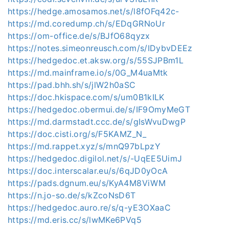
https://hedge.amosamos.net/s/l8fOFq42c-
https://md.coredump.ch/s/EDqGRNoUr
https://om-office.de/s/BJfO68qyzx
https://notes.simeonreusch.com/s/IDybvDEEz
https://hedgedoc.et.aksw.org/s/55SJPBm1L
https://md.mainframe.io/s/0G_M4uaMtk
https://pad.bhh.sh/s/jlW2h0aSC
https://doc.hkispace.com/s/um0B1kILK
https://hedgedoc.obermui.de/s/IF9OmyMeGT
https://md.darmstadt.ccc.de/s/gIsWvuDwgP
https://doc.cisti.org/s/F5KAMZ_N_
https://md.rappet.xyz/s/mnQ97bLpzY
https://hedgedoc.digilol.net/s/-UqEE5UimJ
https://doc.interscalar.eu/s/6qJD0yOcA
https://pads.dgnum.eu/s/KyA4M8ViWM
https://n.jo-so.de/s/kZcoNsD6T
https://hedgedoc.auro.re/s/q-yE3OXaaC
https://md.eris.cc/s/lwMKe6PVq5